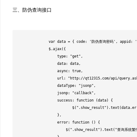
三、防伪查询接口
                var data = { code: '防伪查询密码', appid: '企业appid', appsecret: '企业appsecret' };

                $.ajax({

                    type: "get",

                    data: data,

                    async: true,

                    url: "http://qt12315.com/api/query.ashx?callback=?",

                    dataType: "jsonp",

                    jsonp: "callback",

                    success: function (data) {

                           $(".show_result").text(data.errmsg);

                    },

                    error: function () {

                        $(".show_result").text("查询系统繁忙，请稍后再试！");
