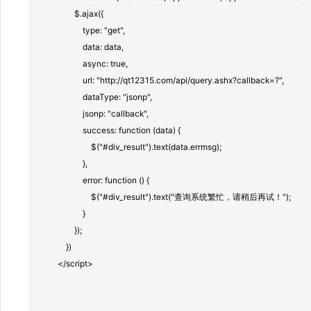
                    $.ajax({

                        type: "get",

                        data: data,

                        async: true,

                        url: "http://qt12315.com/api/query.ashx?callback=?",

                        dataType: "jsonp",

                        jsonp: "callback",

                        success: function (data) {

                            $("#div_result").text(data.errmsg);

                        },

                        error: function () {

                            $("#div_result").text("查询系统繁忙，请稍后再试！");

                        }

                    });

                })

            </script>
