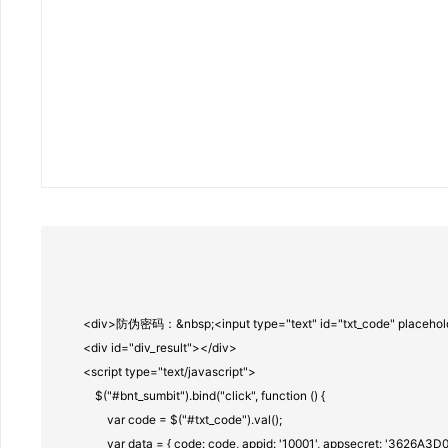
            <div>防伪密码：&nbsp;<input type="text" id="txt_code" pla
            <div id="div_result"></div>

            <script type="text/javascript">

                $("#bnt_sumbit").bind("click", function () {

                    var code = $("#txt_code").val();

                    var data = { code: code, appid: '10001', appsecret: '3